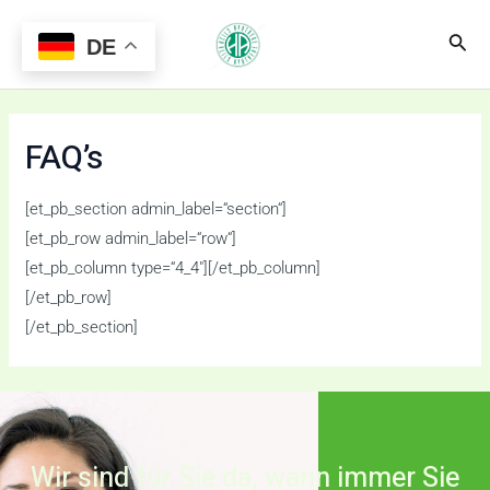
Zum
Main
Suc
Inhalt
DE
Menu
springen
FAQ’s
[et_pb_section admin_label=“section“]
[et_pb_row admin_label=“row“]
[et_pb_column type=“4_4″][/et_pb_column]
[/et_pb_row]
[/et_pb_section]
Wir sind für Sie da, wann immer Sie