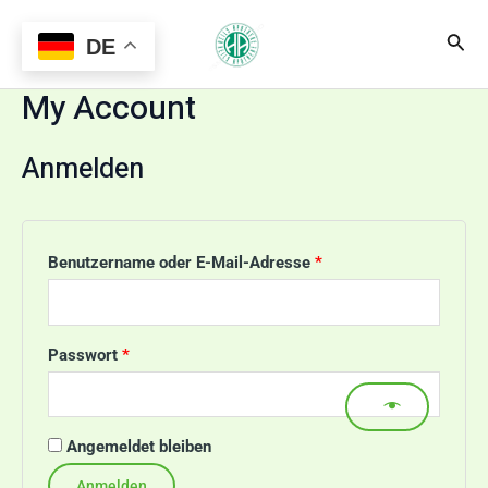
Zum
Erforderlich
Erforderlich
Main
Suc
Inhalt
DE
Menu
springen
My Account
Anmelden
Benutzername oder E-Mail-Adresse
*
Passwort
*
Angemeldet bleiben
Anmelden