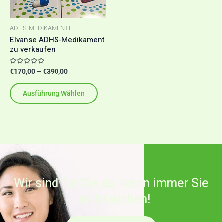
Varianten
auf.
ADHS-MEDIKAMENTE
Die
Elvanse ADHS-Medikament
Optionen
zu verkaufen
können
Bewertet
€
170,00
–
€
390,00
auf
mit
0
der
von
Ausführung Wählen
5
Produktseite
gewählt
werden
Wir sind für Sie da, wann immer Sie
uns brauchen!