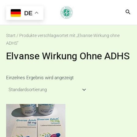
Zum
Main
Suc
Inhalt
DE
Menu
springen
Start
/ Produkte verschlagwortet mit „Elvanse Wirkung ohne
ADHS“
Elvanse Wirkung Ohne ADHS
Einzelnes Ergebnis wird angezeigt
Preisspanne:
Dieses
€170,00
Produkt
bis
€390,00
weist
mehrere