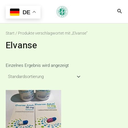
Zum
Main
Suc
Inhalt
DE
Menu
springen
Start
/ Produkte verschlagwortet mit „Elvanse“
Elvanse
Einzelnes Ergebnis wird angezeigt
Preisspanne:
Dieses
€170,00
Produkt
bis
€390,00
weist
mehrere
Varianten