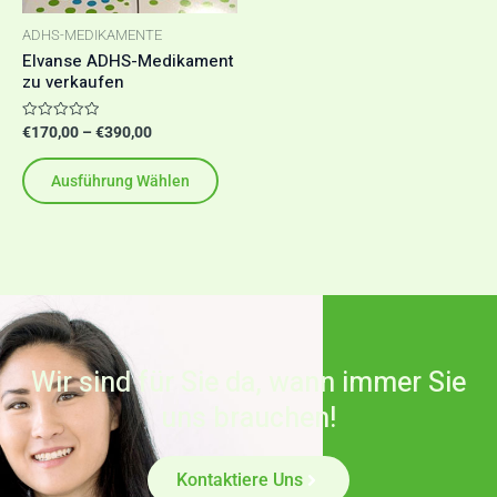
auf.
ADHS-MEDIKAMENTE
Die
Elvanse ADHS-Medikament
Optionen
zu verkaufen
können
Bewertet
€
170,00
–
€
390,00
auf
mit
0
der
von
Ausführung Wählen
5
Produktseite
gewählt
werden
Wir sind für Sie da, wann immer Sie
uns brauchen!
Kontaktiere Uns