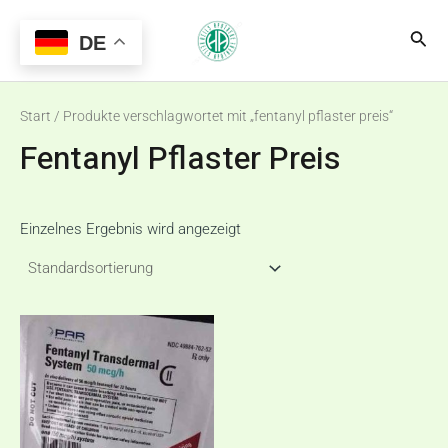
Zum
Main
Suc
Inhalt
DE
Menu
springen
Start
/ Produkte verschlagwortet mit „fentanyl pflaster preis“
Fentanyl Pflaster Preis
Einzelnes Ergebnis wird angezeigt
Preisspanne:
Dieses
€150,00
Produkt
bis
€320,00
weist
mehrere
Varianten