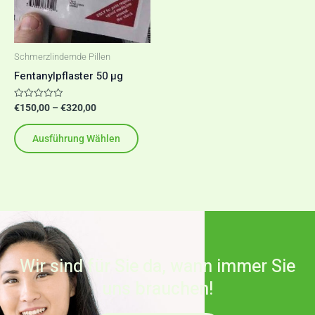
auf.
Die
Optionen
Schmerzlindernde Pillen
können
Fentanylpflaster 50 µg
auf
der
Bewertet
€
150,00
–
€
320,00
mit
Produktseite
0
von
Ausführung Wählen
5
gewählt
werden
Wir sind für Sie da, wann immer Sie
uns brauchen!