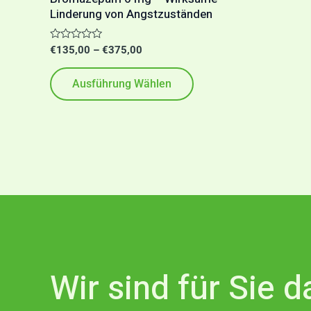
Linderung von Angstzuständen
Produktseite
gewählt
Bewertet
€
135,00
–
€
375,00
werden
mit
0
von
Ausführung Wählen
5
Wir sind für Sie 