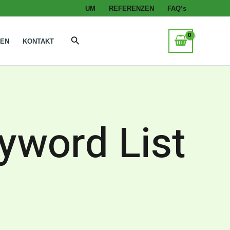
UM
REFERENZEN
FAQ’s
Suche
GEN
KONTAKT
yword List