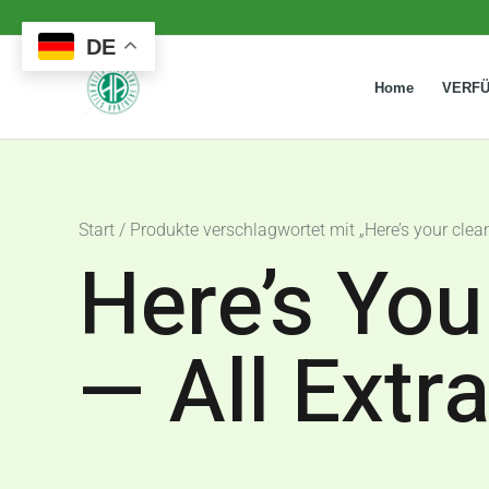
Zum
DE
Inhalt
springen
Home
VERF
Start
/ Produkte verschlagwortet mit „Here’s your clean
Here’s You
— All Extr