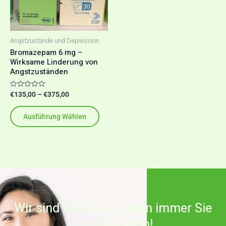
auf.
Die
Optionen
Angstzustände und Depression
können
Bromazepam 6 mg –
Wirksame Linderung von
auf
Angstzuständen
der
Produktseite
Bewertet
€
135,00
–
€
375,00
mit
gewählt
0
von
werden
Ausführung Wählen
5
Wir sind für Sie da, wann immer Sie
uns brauchen!