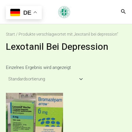
Zum
Main
Suc
Inhalt
DE
Menu
springen
Start
/ Produkte verschlagwortet mit „lexotanil bei depression“
Lexotanil Bei Depression
Einzelnes Ergebnis wird angezeigt
Preisspanne:
Dieses
€135,00
Produkt
bis
€375,00
weist
mehrere
Varianten