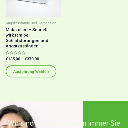
auf.
Die
Optionen
Angstzustände und Depression
können
Midazolam – Schnell
wirksam bei
auf
Schlafstörungen und
der
Angstzuständen
Produktseite
gewählt
Bewertet
€
135,00
–
€
370,00
mit
werden
0
von
Ausführung Wählen
5
Wir sind für Sie da, wann immer Sie