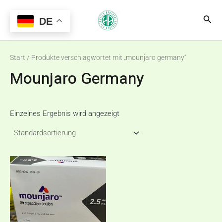
Zum
Main
Suc
Inhalt
DE
Menu
springen
Start
/ Produkte verschlagwortet mit „mounjaro germany“
Mounjaro Germany
Einzelnes Ergebnis wird angezeigt
Preisspanne:
Dieses
€80,00
Produkt
bis
€260,00
weist
mehrere
Varianten