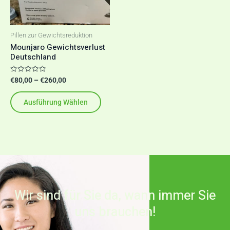
auf.
Die
Optionen
Pillen zur Gewichtsreduktion
Mounjaro Gewichtsverlust
können
Deutschland
auf
der
Bewertet
€
80,00
–
€
260,00
mit
Produktseite
0
von
Ausführung Wählen
gewählt
5
werden
Wir sind für Sie da, wann immer Sie
uns brauchen!