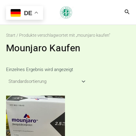
Zum
Main
Suc
Inhalt
DE
Menu
springen
Start
/ Produkte verschlagwortet mit „mounjaro kaufen“
Mounjaro Kaufen
Einzelnes Ergebnis wird angezeigt
Preisspanne:
Dieses
€80,00
Produkt
bis
€260,00
weist
mehrere
Varianten