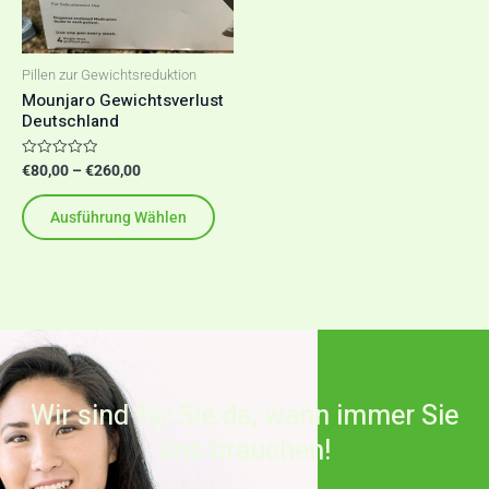
auf.
Die
Optionen
Pillen zur Gewichtsreduktion
Mounjaro Gewichtsverlust
können
Deutschland
auf
der
Bewertet
€
80,00
–
€
260,00
mit
Produktseite
0
von
Ausführung Wählen
gewählt
5
werden
Wir sind für Sie da, wann immer Sie
uns brauchen!