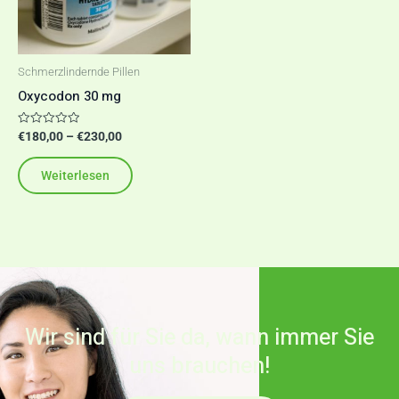
Schmerzlindernde Pillen
Oxycodon 30 mg
Bewertet
€
180,00
–
€
230,00
mit
0
von
Weiterlesen
5
Wir sind für Sie da, wann immer Sie
uns brauchen!