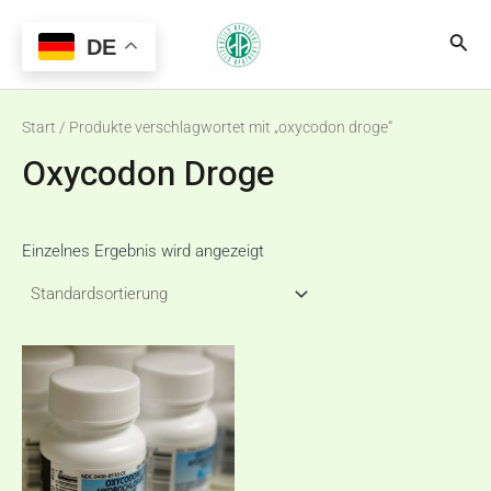
Zum
Main
Suc
Inhalt
DE
Menu
springen
Start
/ Produkte verschlagwortet mit „oxycodon droge“
Oxycodon Droge
Einzelnes Ergebnis wird angezeigt
Preisspanne:
€180,00
bis
€230,00