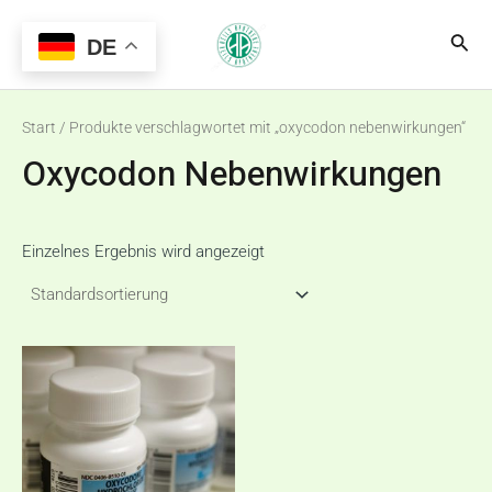
Zum
Main
Suc
Inhalt
DE
Menu
springen
Start
/ Produkte verschlagwortet mit „oxycodon nebenwirkungen“
Oxycodon Nebenwirkungen
Einzelnes Ergebnis wird angezeigt
Preisspanne:
€180,00
bis
€230,00