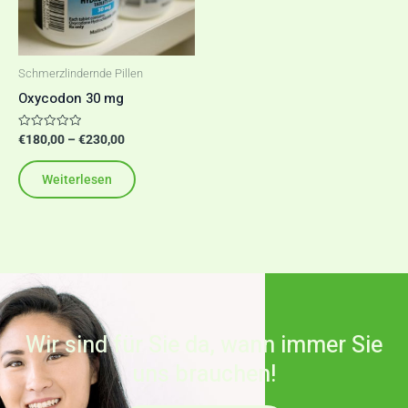
Schmerzlindernde Pillen
Oxycodon 30 mg
Bewertet
€
180,00
–
€
230,00
mit
0
von
Weiterlesen
5
Wir sind für Sie da, wann immer Sie
uns brauchen!