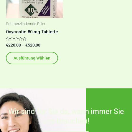
auf.
Die
Optionen
Schmerzlindernde Pillen
können
Oxycontin 80 mg Tablette
auf
der
Bewertet
€
220,00
–
€
520,00
mit
Produktseite
0
von
Ausführung Wählen
5
gewählt
werden
Wir sind für Sie da, wann immer Sie
uns brauchen!