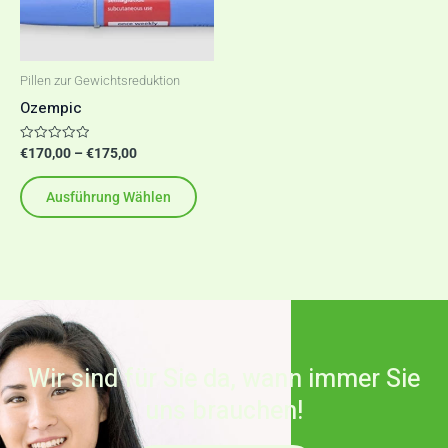
auf.
Die
Optionen
Pillen zur Gewichtsreduktion
können
Ozempic
auf
der
Bewertet
€
170,00
–
€
175,00
mit
Produktseite
0
von
Ausführung Wählen
5
gewählt
werden
Wir sind für Sie da, wann immer Sie
uns brauchen!