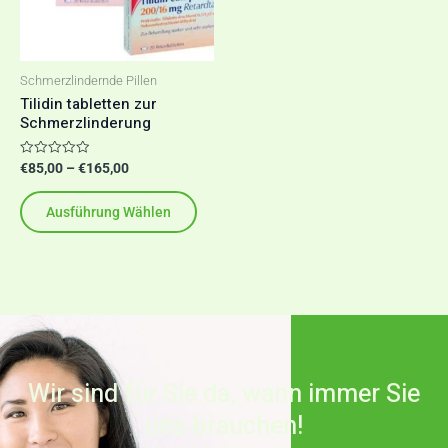
auf.
Die
Optionen
Schmerzlindernde Pillen
können
Tilidin tabletten zur
Schmerzlinderung
auf
der
Bewertet
€
85,00
–
€
165,00
Produktseite
mit
0
gewählt
von
Ausführung Wählen
5
werden
Wir sind für Sie da, wann immer Sie
uns brauchen!