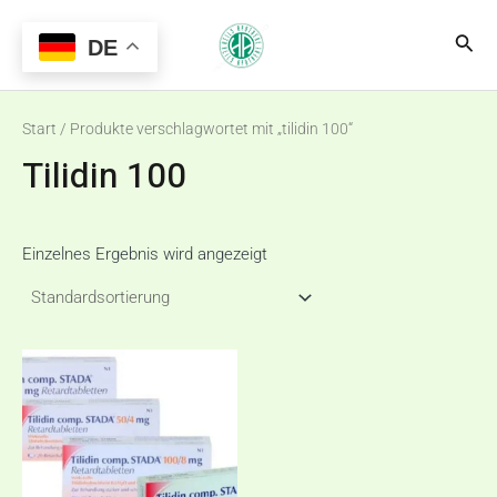
Zum
Main
Suc
Inhalt
DE
Menu
springen
Start
/ Produkte verschlagwortet mit „tilidin 100“
Tilidin 100
Einzelnes Ergebnis wird angezeigt
Preisspanne:
Dieses
€85,00
Produkt
bis
€165,00
weist
mehrere
Varianten