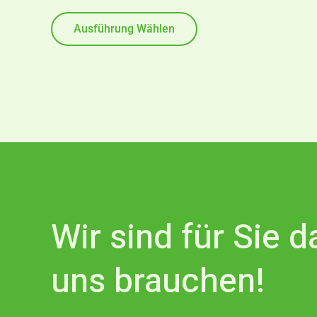
werden
mit
0
von
Ausführung Wählen
5
Wir sind für Sie 
uns brauchen!