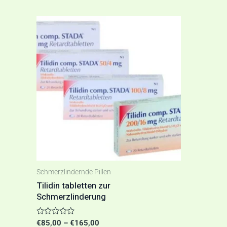
Preisspanne:
Dieses
€85,00
Produkt
bis
€165,00
weist
mehrere
Varianten
auf.
Die
Optionen
können
auf
Schmerzlindernde Pillen
der
Tilidin tabletten zur
Schmerzlinderung
Produktseite
gewählt
Bewertet
€
85,00
–
€
165,00