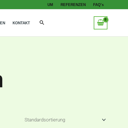
UM
REFERENZEN
FAQ’s
Suche
GEN
KONTAKT
n