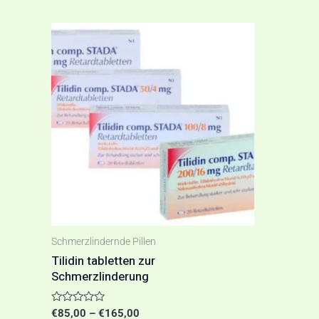
Preisspanne:
Dieses
€85,00
Produkt
bis
€165,00
weist
mehrere
Varianten
auf.
Die
Optionen
können
auf
Schmerzlindernde Pillen
der
Tilidin tabletten zur
Schmerzlinderung
Produktseite
gewählt
Bewertet
€
85,00
–
€
165,00