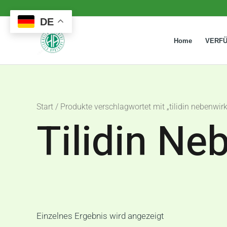
Zum
DE
Inhalt
springen
Home
VERF
Start
/ Produkte verschlagwortet mit „tilidin nebenwir
Tilidin N
Einzelnes Ergebnis wird angezeigt