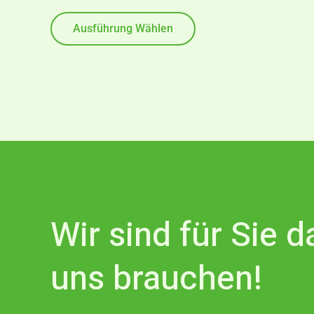
werden
mit
0
von
Ausführung Wählen
5
Wir sind für Sie 
uns brauchen!