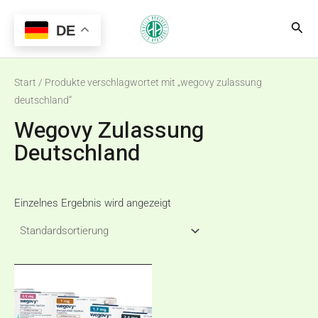
Zum
Main
Suc
Inhalt
DE
Menu
springen
Start
/ Produkte verschlagwortet mit „wegovy zulassung
deutschland“
Wegovy Zulassung
Deutschland
Einzelnes Ergebnis wird angezeigt
Preisspanne:
Dieses
€80,00
Produkt
bis
€260,00
weist