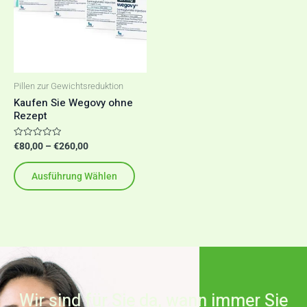
mehrere
Varianten
auf.
Die
Optionen
Pillen zur Gewichtsreduktion
Kaufen Sie Wegovy ohne
können
Rezept
auf
der
Bewertet
€
80,00
–
€
260,00
mit
Produktseite
0
von
Ausführung Wählen
gewählt
5
werden
Wir sind für Sie da, wann immer Sie