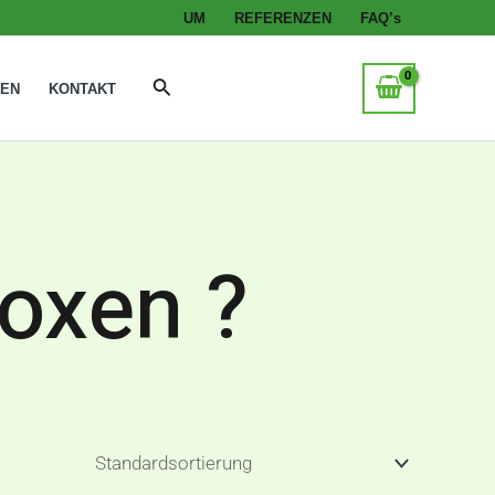
UM
REFERENZEN
FAQ’s
Suche
GEN
KONTAKT
roxen ?