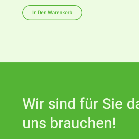
mit
0
von
In Den Warenkorb
5
Wir sind für Sie 
uns brauchen!