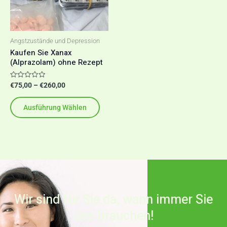
auf.
Die
Optionen
Angstzustände und Depression
können
Kaufen Sie Xanax
(Alprazolam) ohne Rezept
auf
der
Bewertet
€
75,00
–
€
260,00
Produktseite
mit
0
gewählt
von
Ausführung Wählen
5
werden
Wir sind für Sie da, wann immer Sie
uns brauchen!