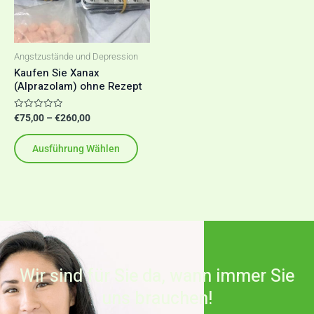
auf.
Die
Optionen
Angstzustände und Depression
können
Kaufen Sie Xanax
(Alprazolam) ohne Rezept
auf
der
Bewertet
€
75,00
–
€
260,00
Produktseite
mit
0
gewählt
von
Ausführung Wählen
5
werden
Wir sind für Sie da, wann immer Sie
uns brauchen!