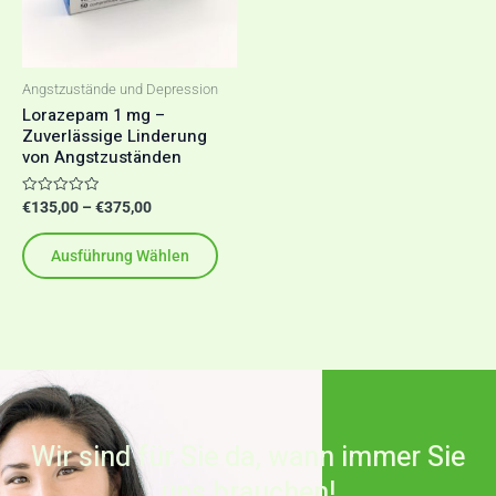
auf.
Die
Optionen
Angstzustände und Depression
können
Lorazepam 1 mg –
Zuverlässige Linderung
auf
von Angstzuständen
der
Produktseite
Bewertet
€
135,00
–
€
375,00
mit
gewählt
0
von
werden
Ausführung Wählen
5
Wir sind für Sie da, wann immer Sie
uns brauchen!