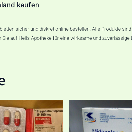
hland kaufen
tten sicher und diskret online bestellen. Alle Produkte sind
n Sie auf Heils Apotheke für eine wirksame und zuverlässige
e
Preisspanne
€135,00
bis
€370,00
w