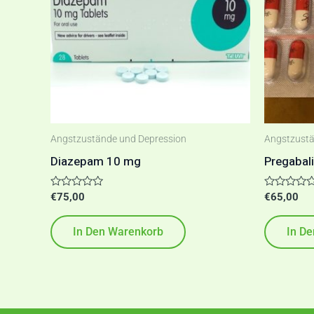
Angstzustände und Depression
Angstzustä
Diazepam 10 mg
Pregabali
Bewertet
Bewertet
€
75,00
€
65,00
mit
mit
0
0
von
von
In Den Warenkorb
In D
5
5