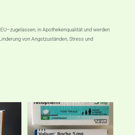
 EU
–
zugelassen, in Apothekenqualität und werden
 Linderung von Angstzuständen, Stress und
:
Preisspanne:
Dieses
Dieses
€120,00
Produkt
Produkt
bis
€320,00
eist
weist
mehrere
mehrere