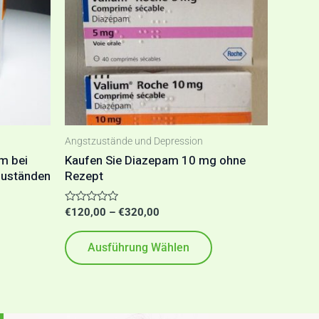
arianten
Varianten
uf.
auf.
ie
Die
Optionen
Optionen
können
können
uf
auf
Angstzustände und Depression
er
der
m bei
Kaufen Sie Diazepam 10 mg ohne
zuständen
Rezept
roduktseite
Produktseite
gewählt
gewählt
Bewertet
€
120,00
–
€
320,00
werden
werden
mit
0
von
Ausführung Wählen
5