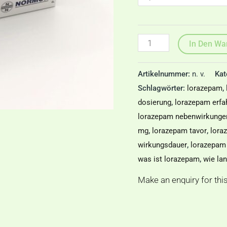
In Den Wa
Artikelnummer:
n. v.
Kat
Schlagwörter:
lorazepam
,
dosierung
,
lorazepam erfa
lorazepam nebenwirkunge
mg
,
lorazepam tavor
,
lora
wirkungsdauer
,
lorazepam 
was ist lorazepam
,
wie la
Make an enquiry for thi