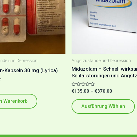
V
a
D
a
nde und Depression
Angstzustände und Depression
d
Midazolam – Schnell wirksa
n-Kapseln 30 mg (Lyrica)
Schlafstörungen und Angst
P
Bewertet
€
135,00
–
€
370,00
mit
0
en Warenkorb
von
Ausführung Wählen
5