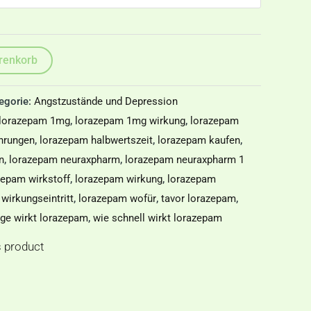
renkorb
egorie:
Angstzustände und Depression
lorazepam 1mg
,
lorazepam 1mg wirkung
,
lorazepam
hrungen
,
lorazepam halbwertszeit
,
lorazepam kaufen
,
n
,
lorazepam neuraxpharm
,
lorazepam neuraxpharm 1
zepam wirkstoff
,
lorazepam wirkung
,
lorazepam
wirkungseintritt
,
lorazepam wofür
,
tavor lorazepam
,
nge wirkt lorazepam
,
wie schnell wirkt lorazepam
s product