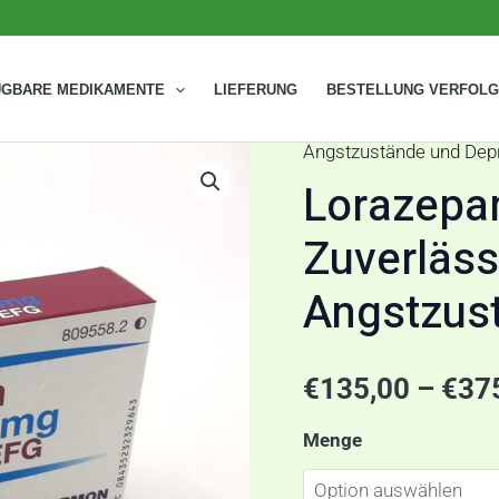
ÜGBARE MEDIKAMENTE
LIEFERUNG
BESTELLUNG VERFOL
Angstzustände und Dep
Lorazepam
Lorazepa
1
mg
Zuverläss
–
Angstzus
Zuverlässige
Linderung
von
€
135,00
–
€
37
Angstzuständen
Menge
Menge