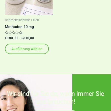
auf.
Die
Optionen
Schmerzlindernde Pillen
können
Methadon 10 mg
auf
der
Bewertet
€
180,00
–
€
310,00
mit
Produktseite
0
von
Ausführung Wählen
5
gewählt
werden
Wir sind für Sie da, wann immer Sie
uns brauchen!