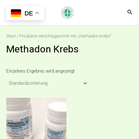
Zum
Main
Suc
Inhalt
DE
Menu
springen
Start
/ Produkte verschlagwortet mit „methadon krebs“
Methadon Krebs
Einzelnes Ergebnis wird angezeigt
Preisspanne:
Dieses
€180,00
Produkt
bis
€310,00
weist
mehrere
Varianten