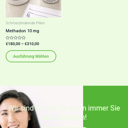
auf.
Die
Optionen
Schmerzlindernde Pillen
können
Methadon 10 mg
auf
der
Bewertet
€
180,00
–
€
310,00
mit
Produktseite
0
von
Ausführung Wählen
5
gewählt
werden
Wir sind für Sie da, wann immer Sie
uns brauchen!