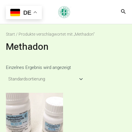
Zum
Main
Suc
Inhalt
DE
Menu
springen
Start
/ Produkte verschlagwortet mit „Methadon“
Methadon
Einzelnes Ergebnis wird angezeigt
Preisspanne:
Dieses
€180,00
Produkt
bis
€310,00
weist
mehrere
Varianten