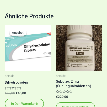
Ähnliche Produkte
Ursprünglicher
Aktueller
Preis
Preis
Angebot!
Angebot!
war:
ist:
€50,00
€45,00.
opioide
opioide
Subutex 2 mg
Dihydrocodein
(Sublingualtabletten)
Bewertet
€
50,00
€
45,00
mit
Bewertet
€
220,00
0
mit
von
0
In Den Warenkorb
5
von