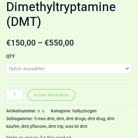
Dimethyltryptamine
(DMT)
€
150,00
–
€
550,00
QTY
In Den Warenkorb
Artikelnummer:
n. v.
Kategorie:
halluzinogen
Schlagwörter:
5 meo dmt
,
dmt
,
dmt droge
,
dmt drug
,
dmt
kaufen
,
dmt pflanzen
,
dmt trip
,
was ist dmt
Make an enquiry for this product