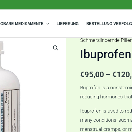
ÜGBARE MEDIKAMENTE
LIEFERUNG
BESTELLUNG VERFOL
Schmerzlindernde Pille
Ibuprofen
Ibuprofe
200
mg
Menge
€
95,00
–
€
120
Buprofen is a nonsteroi
reducing hormones that 
Ibuprofen is used to re
many conditions, such a
menstrual cramps, or mi