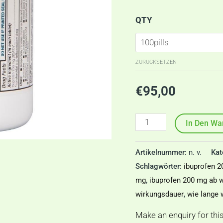
QTY
ZURÜCKSETZEN
€
95,00
In Den Wa
Artikelnummer:
n. v.
Kat
Schlagwörter:
ibuprofen 
mg
,
ibuprofen 200 mg ab 
wirkungsdauer
,
wie lange 
Make an enquiry for thi