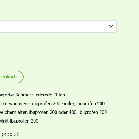
renkorb
egorie:
Schmerzlindernde Pillen
200 erwachsene
,
ibuprofen 200 kinder
,
ibuprofen 200
welchem alter
,
ibuprofen 200 oder 400
,
ibuprofen 200
wirkt ibuprofen 200
s product