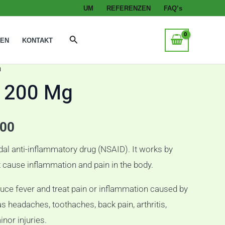
UM
REFERENZEN
FAQ’s
Suche
GEN
KONTAKT
n
Preisspanne:
n 200 Mg
€95,00
bis
,00
€120,00
dal anti-inflammatory drug (NSAID).
It works by
cause inflammation and pain in the body.
duce fever and treat pain or inflammation caused by
s headaches, toothaches, back pain, arthritis,
nor injuries.