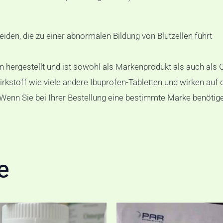
iden, die zu einer abnormalen Bildung von Blutzellen führt
n hergestellt und ist sowohl als Markenprodukt als auch als 
rkstoff wie viele andere Ibuprofen-Tabletten und wirken auf
nn Sie bei Ihrer Bestellung eine bestimmte Marke benötigen, 
e
Preisspanne:
Preisspanne
Dieses
€140,00
€150,00