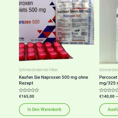
Schmerzlindernde Pillen
Schmerzlind
Kaufen Sie Naproxen 500 mg ohne
Percocet
Rezept
mg/325 
Bewertet
Bewertet
€
165,00
€
140,00
mit
mit
0
0
von
von
In Den Warenkorb
Ausf
5
5