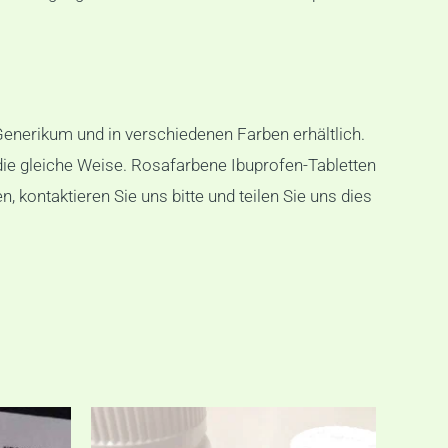
Generikum und in verschiedenen Farben erhältlich.
 die gleiche Weise. Rosafarbene Ibuprofen-Tabletten
kontaktieren Sie uns bitte und teilen Sie uns dies
:
Preisspanne:
Dieses
Dieses
€180,00