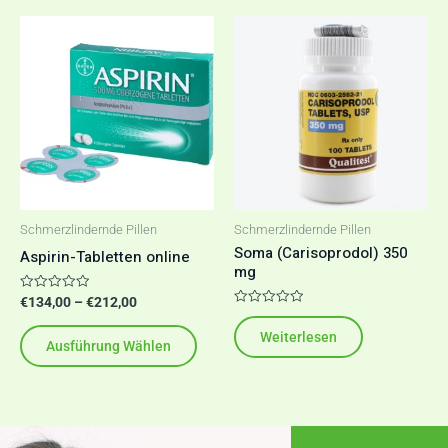
Preisspanne:
Dieses
€134,00
Produkt
bis
€212,00
weist
mehrere
Varianten
auf.
Die
Optionen
Schmerzlindernde Pillen
Schmerzlindernde Pillen
können
Soma (Carisoprodol) 350
Aspirin-Tabletten online
mg
auf
der
Bewertet
€
134,00
–
€
212,00
mit
Bewertet
Produktseite
0
mit
Weiterlesen
von
0
Ausführung Wählen
5
gewählt
von
5
werden