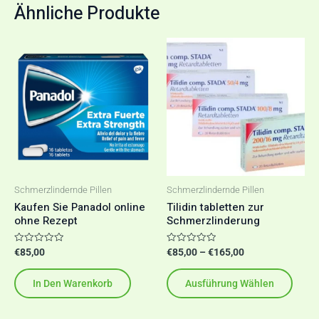
Ähnliche Produkte
Preisspanne:
Diese
€85,00
Produ
bis
€165,00
weist
mehr
Varia
auf.
Die
Optio
Schmerzlindernde Pillen
Schmerzlindernde Pillen
könn
Kaufen Sie Panadol online
Tilidin tabletten zur
ohne Rezept
Schmerzlinderung
auf
der
Bewertet
Bewertet
€
85,00
€
85,00
–
€
165,00
Produ
mit
mit
0
0
gewäh
von
von
In Den Warenkorb
Ausführung Wählen
5
5
werd