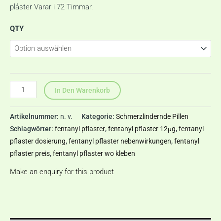
plåster Varar i 72 Timmar.
QTY
In Den Warenkorb
Artikelnummer:
n. v.
Kategorie:
Schmerzlindernde Pillen
Schlagwörter:
fentanyl pflaster
,
fentanyl pflaster 12μg
,
fentanyl
pflaster dosierung
,
fentanyl pflaster nebenwirkungen
,
fentanyl
pflaster preis
,
fentanyl pflaster wo kleben
Make an enquiry for this product